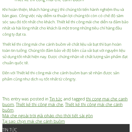
Khi hoàn thiện, khách hàng ưng ý thì chúng tôi tiến hành nghiệm thu và
bàn giao. Công việc này diễm ra thuận lợi chúng tôi còn có chế độ săm
sóc sau đó tốt nhất cho khách. Thiết kế thi công mái che diễn ra đảm bảo
nhất và hài lòng nhất cho khách là một trong những tiêu chí hàng đầu
công ty đạt ra.
Thiết kế thi công mái che cánh buồm về chất liệu vải bạt thì bạn hoàn
toàn tin tưởng. Chúng tôi đảm bảo về độ bền của vải bạt với nguyên liệu
sử dụng tốt nhất hiện nay. Được chứng nhận về chất lượng sản phẩm đạt
chuẩn quốc tê.
Đến với Thiết kế thi công mái che cánh buồm bạn sẽ nhận được sản
phẩm cũng như dịch vụ tốt nhất từ công ty.
This entry was posted in
Tin tức
and tagged
thi cong mai che canh
buom
,
Thiết kế thi công mái che
,
Thiết kế thi công mái che cánh
buồm
.
Mái che ngoài trời giải pháp cho thời tiết sài gòn
Tại sao chọn mái che cánh buồm
TIN TỨC