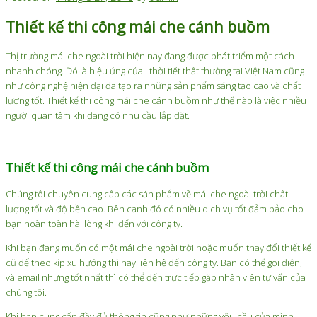
Tiêu
Hay
Tốt
Hướng
Cần
Thiết kế thi công mái che cánh buồm
Chí
PVDF
Hơn?
Thiết
Lưu
Quan
Cho
Kế
Ý
Trọng
Mái
Hiện
Gì?
Thị trường mái che ngoài trời hiện nay đang được phát triểm một cách
Khi
Che
Đại
Nhữ
nhanh chóng. Đó là hiệu ứng của thời tiết thất thường tại Việt Nam cũng
Thiết
Sân
Cho
Yếu
như công nghệ hiện đại đã tạo ra những sản phẩm sáng tạo cao và chất
Kế
Pickleball?
Công
Tố
lượng tốt. Thiết kế thi công mái che cánh buồm như thế nào là việc nhiều
Và
Trình
Qua
người quan tâm khi đang có nhu cầu lắp đặt.
Thi
Ngoài
Trọn
Công
Trời
Khô
Mái
Nên
Che
Bỏ
Thiết kế thi công mái che cánh buồm
Hồ
Qua
Bơi
Chúng tôi chuyên cung cấp các sản phẩm về mái che ngoài trời chất
lượng tốt và độ bền cao. Bên cạnh đó có nhiều dịch vụ tốt đảm bảo cho
bạn hoàn toàn hài lòng khi đến với công ty.
Khi bạn đang muốn có một mái che ngoài trời hoặc muốn thay đổi thiết kế
cũ để theo kịp xu hướng thì hãy liên hệ đến công ty. Bạn có thể gọi điện,
và email nhưng tốt nhất thì có thể đến trực tiếp gặp nhân viên tư vấn của
chúng tôi.
Khi bạn cung cấp đầy đủ thông tin cũng như những yêu cầu của mình.