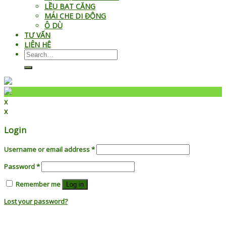
LỀU BẠT CĂNG
MÁI CHE DI ĐỘNG
Ô DÙ
TƯ VẤN
LIÊN HỆ
Search
for:
x
x
Login
Username or email address
*
Password
*
Remember me
Log in
Lost your password?