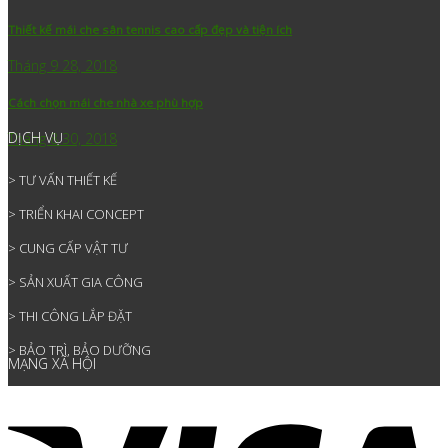
Thiết kế mái che sân tennis cao cấp đẹp và tiện ích
Tháng 9 28, 2018
Cách chọn mái che nhà xe phù hợp
DỊCH VỤ
Tháng 8 30, 2018
> TƯ VẤN THIẾT KẾ
> TRIỂN KHAI CONCEPT
> CUNG CẤP VẬT TƯ
> SẢN XUẤT GIA CÔNG
> THI CÔNG LẮP ĐẶT
> BẢO TRÌ, BẢO DƯỠNG
MẠNG XÃ HỘI