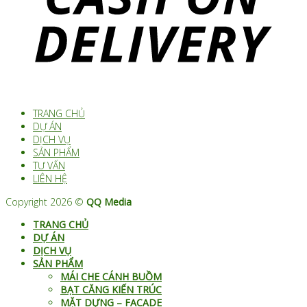
TRANG CHỦ
DỰ ÁN
DỊCH VỤ
SẢN PHẨM
TƯ VẤN
LIÊN HỆ
Copyright 2026 ©
QQ Media
TRANG CHỦ
DỰ ÁN
DỊCH VỤ
SẢN PHẨM
MÁI CHE CÁNH BUỒM
BẠT CĂNG KIẾN TRÚC
MẶT DỰNG – FACADE