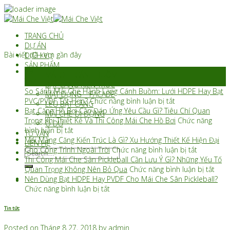
Skip
to
TRANG CHỦ
content
DỰ ÁN
Bài viết đã xem gần đây
DỊCH VỤ
SẢN PHẨM
29
MÁI CHE CÁNH BUỒM
Th7
BẠT CĂNG KIẾN TRÚC
So Sánh Mái Che Hành Lang Cánh Buồm: Lưới HDPE Hay Bạt
MẶT DỰNG – FACADE
ở
PVC/PVDF Tốt Hơn?
Chức năng bình luận bị tắt
LỀU BẠT CĂNG
So
Bạt Căng Hồ Bơi Cần Đáp Ứng Yêu Cầu Gì? Tiêu Chí Quan
MÁI CHE DI ĐỘNG
Sánh
Trọng Khi Thiết Kế Và Thi Công Mái Che Hồ Bơi
Chức năng
Ô DÙ
ở
Mái
bình luận bị tắt
TƯ VẤN
Bạt
Che
Mái Màng Căng Kiến Trúc Là Gì? Xu Hướng Thiết Kế Hiện Đại
LIÊN HỆ
Căng
Hành
ở
Cho Công Trình Ngoài Trời
Chức năng bình luận bị tắt
Search
Hồ
Lang
Mái
Thi Công Mái Che Sân Pickleball Cần Lưu Ý Gì? Những Yếu Tố
for:
Bơi
Cánh
Màng
ở
Quan Trọng Không Nên Bỏ Qua
Chức năng bình luận bị tắt
Cần
Buồm:
Căng
Thi
Nên Dùng Bạt HDPE Hay PVDF Cho Mái Che Sân Pickleball?
Đáp
ở
Lưới
Kiến
Côn
Chức năng bình luận bị tắt
Ứng
Nên
HDPE
Trúc
Mái
Yêu
Dùng
Hay
Là
Che
Tin tức
Cầu
Bạt
Bạt
Gì?
Sân
Gì?
HDPE
PVC/PVDF
Xu
Pickl
Posted on
Tháng 8 27, 2018
by
admin