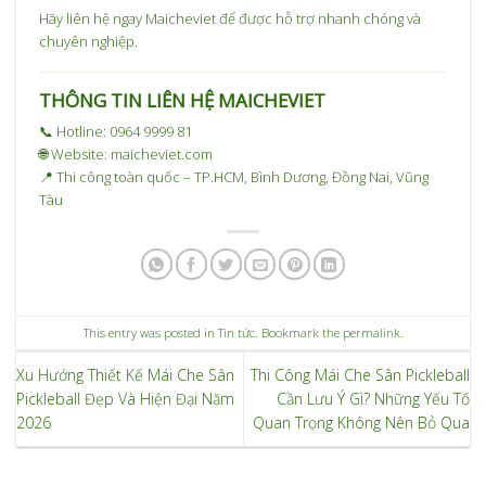
Hãy liên hệ ngay Maicheviet để được hỗ trợ nhanh chóng và
chuyên nghiệp.
THÔNG TIN LIÊN HỆ MAICHEVIET
📞 Hotline: 0964 9999 81
🌐 Website: maicheviet.com
📍 Thi công toàn quốc – TP.HCM, Bình Dương, Đồng Nai, Vũng
Tàu
This entry was posted in
Tin tức
. Bookmark the
permalink
.
Xu Hướng Thiết Kế Mái Che Sân
Thi Công Mái Che Sân Pickleball
Pickleball Đẹp Và Hiện Đại Năm
Cần Lưu Ý Gì? Những Yếu Tố
2026
Quan Trọng Không Nên Bỏ Qua