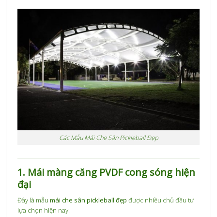
Các Mẫu Mái Che Sân Pickleball Đẹp
1. Mái màng căng PVDF cong sóng hiện
đại
Đây là mẫu
mái che sân pickleball đẹp
được nhiều chủ đầu tư
lựa chọn hiện nay.