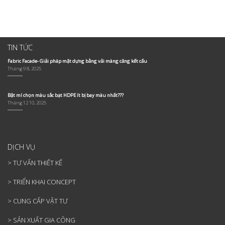
Dùng
Cần
Hiện
Kế
Bạt
Lưu
Đại
Và
HDPE
Ý
Cho
Thi
Hay
Gì?
Công
Công
PVDF
Những
Trình
Mái
Cho
Yếu
Ngoài
Che
TIN TỨC
Mái
Tố
Trời
Hồ
Che
Quan
Bơi
Fabric Facade- Giải pháp mặt dựng bằng vải màng căng kết cấu
Sân
Trọng
Tháng 9 8, 2025
Pickleball?
Không
Nên
Bỏ
Qua
Bật mí chọn màu sắc bạt HDPE ít bị bay màu nhất???
Tháng 12 10, 2025
DỊCH VỤ
> TƯ VẤN THIẾT KẾ
> TRIỂN KHAI CONCEPT
> CUNG CẤP VẬT TƯ
> SẢN XUẤT GIA CÔNG