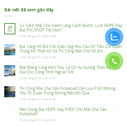
Bài viết đã xem gần đây
So Sánh Mái Che Hành Lang Cánh Buồm: Lưới HDPE Hay
29
Bạt PVC/PVDF Tốt Hơn?
Th7
ở
Chức năng bình luận bị tắt
So
Sánh
Bạt Căng Hồ Bơi Cần Đáp Ứng Yêu Cầu Gì? Tiêu Chí Quan
Mái
Trọng Khi Thiết Kế Và Thi Công Mái Che Hồ Bơi
Che
ở
Chức năng bình luận bị tắt
Hành
Bạt
Lang
Căng
Cánh
Mái Màng Căng Kiến Trúc Là Gì? Xu Hướng Thiết Kế Hiện
Hồ
Buồm:
Đại Cho Công Trình Ngoài Trời
Bơi
Lưới
ở
Chức năng bình luận bị tắt
Cần
HDPE
Mái
Đáp
Hay
Màng
Ứng
Bạt
Thi Công Mái Che Sân Pickleball Cần Lưu Ý Gì? Những
Căng
Yêu
PVC/PVDF
Yếu Tố Quan Trọng Không Nên Bỏ Qua
Kiến
Cầu
Tốt
ở
Chức năng bình luận bị tắt
Trúc
Gì?
Hơn?
Thi
Là
Tiêu
Công
Gì?
Chí
Nên Dùng Bạt HDPE Hay PVDF Cho Mái Che Sân
Mái
Xu
Quan
Pickleball?
Che
Hướng
Trọng
ở
Chức năng bình luận bị tắt
Sân
Thiết
Khi
Nên
Pickleball
Kế
Thiết