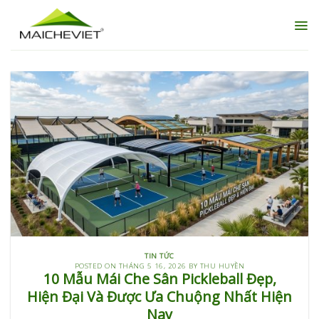
Skip
to
content
TIN TỨC
POSTED ON
THÁNG 5 16, 2026
BY
THU HUYỀN
10 Mẫu Mái Che Sân Pickleball Đẹp,
Hiện Đại Và Được Ưa Chuộng Nhất Hiện
Nay