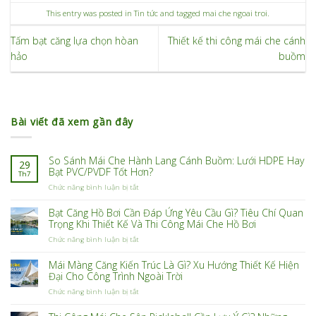
This entry was posted in
Tin tức
and tagged
mai che ngoai troi
.
Tấm bạt căng lựa chọn hòan
Thiết kế thi công mái che cánh
hảo
buồm
Bài viết đã xem gần đây
So Sánh Mái Che Hành Lang Cánh Buồm: Lưới HDPE Hay
29
Bạt PVC/PVDF Tốt Hơn?
Th7
ở
Chức năng bình luận bị tắt
So
Sánh
Bạt Căng Hồ Bơi Cần Đáp Ứng Yêu Cầu Gì? Tiêu Chí Quan
Mái
Trọng Khi Thiết Kế Và Thi Công Mái Che Hồ Bơi
Che
ở
Chức năng bình luận bị tắt
Hành
Bạt
Lang
Căng
Cánh
Mái Màng Căng Kiến Trúc Là Gì? Xu Hướng Thiết Kế Hiện
Hồ
Buồm:
Đại Cho Công Trình Ngoài Trời
Bơi
Lưới
ở
Chức năng bình luận bị tắt
Cần
HDPE
Mái
Đáp
Hay
Màng
Ứng
Bạt