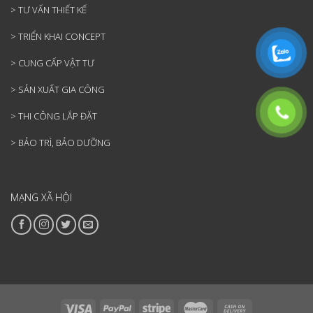
> TƯ VẤN THIẾT KẾ
> TRIỂN KHAI CONCEPT
> CUNG CẤP VẬT TƯ
> SẢN XUẤT GIA CÔNG
> THI CÔNG LẮP ĐẶT
> BẢO TRÌ, BẢO DƯỠNG
MẠNG XÃ HỘI