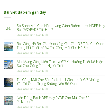
Bài viết đã xem gần đây
So Sánh Mái Che Hành Lang Cánh Buồm: Lưới HDPE Hay
29
Bạt PVC/PVDF Tốt Hơn?
Th7
ở
Chức năng bình luận bị tắt
So
Sánh
Bạt Căng Hồ Bơi Cần Đáp Ứng Yêu Cầu Gì? Tiêu Chí Quan
Mái
Trọng Khi Thiết Kế Và Thi Công Mái Che Hồ Bơi
Che
ở
Chức năng bình luận bị tắt
Hành
Bạt
Lang
Căng
Cánh
Mái Màng Căng Kiến Trúc Là Gì? Xu Hướng Thiết Kế Hiện
Hồ
Buồm:
Đại Cho Công Trình Ngoài Trời
Bơi
Lưới
ở
Chức năng bình luận bị tắt
Cần
HDPE
Mái
Đáp
Hay
Màng
Ứng
Bạt
Thi Công Mái Che Sân Pickleball Cần Lưu Ý Gì? Những
Căng
Yêu
PVC/PVDF
Yếu Tố Quan Trọng Không Nên Bỏ Qua
Kiến
Cầu
Tốt
ở
Chức năng bình luận bị tắt
Trúc
Gì?
Hơn?
Thi
Là
Tiêu
Công
Gì?
Chí
Nên Dùng Bạt HDPE Hay PVDF Cho Mái Che Sân
Mái
Xu
Quan
Pickleball?
Che
Hướng
Trọng
ở
Chức năng bình luận bị tắt
Sân
Thiết
Khi