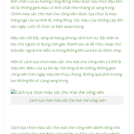
tính chất của xu hướng công đồng. Điều được lựa chọn đầu tiên
đó là những gam màu có tính chất nhẹ nhàng và sang trọng.
Chính màu sắc cho mái che công viên được lựa chọn là màu
trắng ngà của sự tinh tế, năng động. Sắc màu của những cặp đôi
vào ngày cưới, tổ chức sự kiện quan trọng.
Màu sắc nổi bật, sáng sẽ mang phong cách lịch sự, đặc biệt và
tạo cho người sử dụng cảm giác thanh tao và dễ chịu. Giúp cho
bữa tiệc ngoài trời diễn ra trong không khí vui tươi và nhộn nhịp.
Một số cách lựa chọn màu sắc cho mái che công viên có thể là
màu tím. Màu của sự ấm áp, hài lòng và tin tưởng, không gian
công viên tràn ngập màu tím thủy chung, không quá phô trương
tạo không khí vô cùng sang trọng
Cách lựa chọn màu sắc cho mái che công viên
.
Cách lựa chọn màu sắc cho mái che công viên dành riêng cho
các sự kiện như giới thiệu sản phẩm, sự kiện của doanh nghiệp…