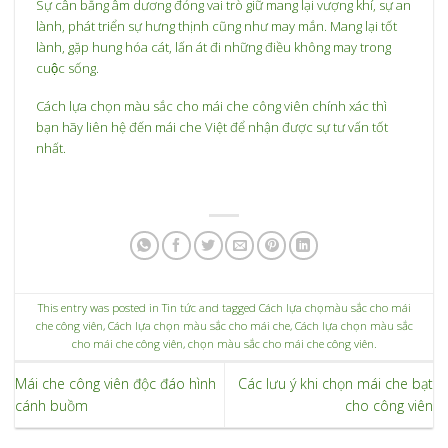
Sự cân bằng âm dương đóng vai trò giữ mang lại vượng khí, sự an
lành, phát triển sự hưng thịnh cũng như may mắn. Mang lại tốt
lành, gặp hung hóa cát, lấn át đi những điều không may trong
cuộc sống.
Cách lựa chọn màu sắc cho mái che công viên chính xác thì
bạn hãy liên hệ đến mái che Việt để nhận được sự tư vấn tốt
nhất.
This entry was posted in
Tin tức
and tagged
Cách lựa chọmàu sắc cho mái
che công viên
,
Cách lựa chọn màu sắc cho mái che
,
Cách lựa chọn màu sắc
cho mái che công viên
,
chọn màu sắc cho mái che công viên
.
Mái che công viên độc đáo hình
Các lưu ý khi chọn mái che bạt
cánh buồm
cho công viên