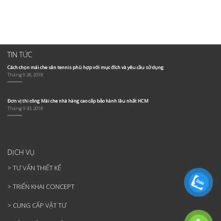
Nên
Pickleball
Kế
Thiết
Dùng
Cần
Hiện
Kế
Bạt
Lưu
Đại
Và
HDPE
Ý
Cho
Thi
Hay
Gì?
Công
Công
PVDF
Những
Trình
Mái
Cho
Yếu
Ngoài
Che
TIN TỨC
Mái
Tố
Trời
Hồ
Che
Quan
Bơi
Cách chọn mái che sân tennis phù hợp với mục đích và yêu cầu sử dụng
Sân
Trọng
Tháng 9 28, 2018
Pickleball?
Không
Nên
Bỏ
Qua
Đơn vị thi công Mái che nhà hàng cao cấp bảo hành lâu nhất HCM
Tháng 9 30, 2018
DỊCH VỤ
> TƯ VẤN THIẾT KẾ
> TRIỂN KHAI CONCEPT
> CUNG CẤP VẬT TƯ