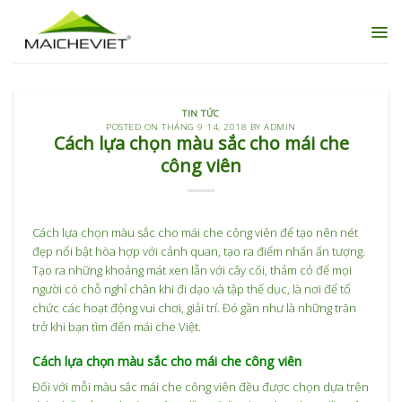
Skip
to
content
TIN TỨC
POSTED ON
THÁNG 9 14, 2018
BY
ADMIN
Cách lựa chọn màu sắc cho mái che
công viên
Cách lựa chọn màu sắc cho mái che công viên để tạo nên nét
đẹp nổi bật hòa hợp với cảnh quan, tạo ra điểm nhấn ấn tượng.
Tạo ra những khoảng mát xen lẫn với cây cối, thảm cỏ để mọi
người có chỗ nghỉ chân khi đi dạo và tập thể dục, là nơi để tổ
chức các hoạt động vui chơi, giải trí. Đó gần như là những trăn
trở khi bạn tìm đến mái che Việt.
Cách lựa chọn màu sắc cho mái che công viên
Đối với mỗi màu sắc mái che công viên đều được chọn dựa trên