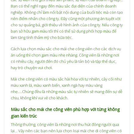
Bạn có thể nghĩ ngay đến màu sắc đại diện của chính doanh
nghiệp. Không chỉ làm nổi bật nội dung của buổi tiệc mà còn tạo
nên điểm nhấn cho công ty. Đây cũng một phương án tuyệt vời
cho sự quảng bá, giới thiệu về hình ảnh của công ty. Nếu công ty
bạn sở hữu gam màu tối thì có thể sử dụng phối hợp màu để
làm tăng tính thẩm mỹ cho bữa tiệc.
Cách lựa chọn màu sắc cho mái che công viên cho các dịch vụ
ăn uống thì chọn gam màu nhẹ nhàng. Công viên là những nơi
có nhiều cây, người đến đó chủ yêu là tản bộ và tập thể dục,
hay trò chuyện vui chơi.
Mái che công viên có màu sắc hài hòa với tự nhiên, cây cối như
màu xanh lá, màu xanh biển, xanh ngà hay màu vàng
nhẹ…..Chúng đều là những màu sắc tự nhiên sẽ mang đến sự dễ
chịu, không khí vui vẻ cho khách.
Màu sắc cho mái che công viên phù hợp với từng không
gian kiến trúc
Thông thường, công viên là những nơi thu hút đông người qua
lại… Vậy nên các bạn nên lựa chọn loại mái che di công viên có