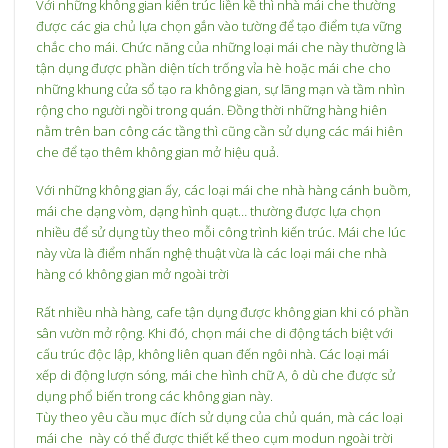
Với những không gian kiến trúc liền kề thì nhà mái che thường
được các gia chủ lựa chọn gắn vào tường để tạo điểm tựa vững
chắc cho mái. Chức năng của những loại mái che này thường là
tận dụng được phần diện tích trống vỉa hè hoặc mái che cho
những khung cửa sổ tạo ra không gian, sự lãng mạn và tầm nhìn
rộng cho người ngồi trong quán. Đồng thời những hàng hiên
nằm trên ban công các tầng thì cũng cần sử dụng các mái hiên
che để tạo thêm không gian mở hiệu quả.
Với những không gian ấy, các loại mái che nhà hàng cánh buồm,
mái che dạng vòm, dạng hình quạt… thường được lựa chọn
nhiều để sử dụng tùy theo mỗi công trình kiến trúc. Mái che lúc
này vừa là điểm nhấn nghệ thuật vừa là các loại mái che nhà
hàng có không gian mở ngoài trời
Rất nhiều nhà hàng, cafe tận dụng được không gian khi có phần
sân vườn mở rộng. Khi đó, chọn mái che di động tách biệt với
cấu trúc độc lập, không liên quan đến ngôi nhà. Các loại mái
xếp di động lượn sóng, mái che hình chữ A, ô dù che được sử
dụng phổ biến trong các không gian này.
Tùy theo yêu cầu mục đích sử dụng của chủ quán, mà các loại
mái che này có thể được thiết kế theo cụm modun ngoài trời