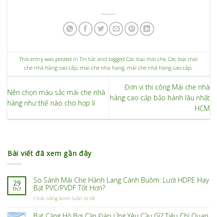
This entry was posted in
Tin tức
and tagged
Các loại mái che
,
Các loại mái
che nhà hàng cao cấp
,
mai che nha hang
,
mái che nhà hàng cao cấp
.
Đơn vị thi công Mái che nhà
Nên chọn màu sắc mái che nhà
hàng cao cấp bảo hành lâu nhất
hàng như thế nào cho hợp lí
HCM
Bài viết đã xem gần đây
So Sánh Mái Che Hành Lang Cánh Buồm: Lưới HDPE Hay
29
Bạt PVC/PVDF Tốt Hơn?
Th7
ở
Chức năng bình luận bị tắt
So
Sánh
Bạt Căng Hồ Bơi Cần Đáp Ứng Yêu Cầu Gì? Tiêu Chí Quan