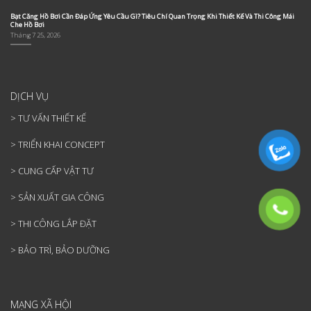
Bỏ
Qua
Bạt Căng Hồ Bơi Cần Đáp Ứng Yêu Cầu Gì? Tiêu Chí Quan Trọng Khi Thiết Kế Và Thi Công Mái
Che Hồ Bơi
Tháng 7 25, 2026
DỊCH VỤ
> TƯ VẤN THIẾT KẾ
> TRIỂN KHAI CONCEPT
> CUNG CẤP VẬT TƯ
> SẢN XUẤT GIA CÔNG
> THI CÔNG LẮP ĐẶT
> BẢO TRÌ, BẢO DƯỠNG
MẠNG XÃ HỘI