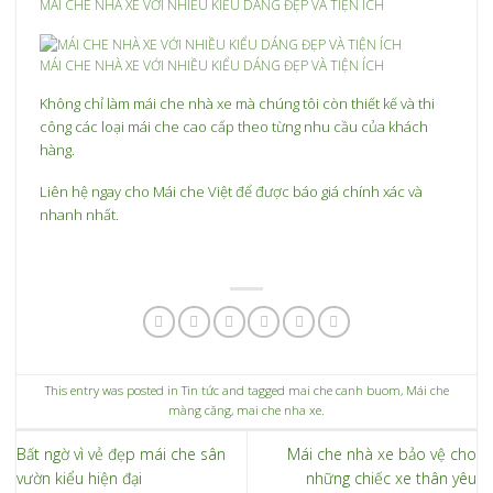
MÁI CHE NHÀ XE VỚI NHIỀU KIỂU DÁNG ĐẸP VÀ TIỆN ÍCH
MÁI CHE NHÀ XE VỚI NHIỀU KIỂU DÁNG ĐẸP VÀ TIỆN ÍCH
Không chỉ làm mái che nhà xe mà chúng tôi còn thiết kế và thi
công các loại mái che cao cấp theo từng nhu cầu của khách
hàng.
Liên hệ ngay cho Mái che Việt để được báo giá chính xác và
nhanh nhất.
This entry was posted in
Tin tức
and tagged
mai che canh buom
,
Mái che
màng căng
,
mai che nha xe
.
Bất ngờ vì vẻ đẹp mái che sân
Mái che nhà xe bảo vệ cho
vườn kiểu hiện đại
những chiếc xe thân yêu