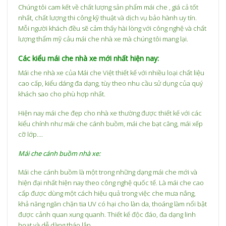
Chúng tôi cam kết về chất lượng sản phẩm mái che , giá cả tốt
nhất, chất lượng thi công kỹ thuật và dịch vụ bảo hành uy tín.
Mỗi người khách đều sẽ cảm thấy hài lòng với công nghệ và chất
lượng thẩm mỹ cảu mái che nhà xe mà chúng tôi mang lại.
Các kiểu mái che nhà xe mới nhất hiện nay:
Mái che nhà xe của Mái che Việt thiết kế với nhiều loại chất liệu
cao cấp, kiểu dáng đa dạng, tùy theo nhu cầu sử dụng của quý
khách sao cho phù hợp nhất.
Hiện nay mái che đẹp cho nhà xe thường được thiết kế với các
kiểu chính như mái che cánh buồm, mái che bạt căng, mái xếp
cỡ lớp….
Mái che cánh buồm nhà xe:
Mái che cánh buồm là một trong những dạng mái che mới và
hiện đại nhất hiện nay theo công nghệ quốc tế. Là mái che cao
cấp được dùng một cách hiệu quả trong việc che mưa nắng,
khả năng ngăn chặn tia UV có hại cho làn da, thoáng làm nổi bật
được cảnh quan xung quanh. Thiết kế độc đáo, đa dạng linh
hoạt và dễ dàng tháo lắp.