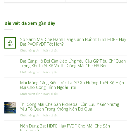
Bài viết đã xem gần đây
So Sánh Mái Che Hành Lang Cánh Buồm: Lưới HDPE Hay
29
Bạt PVC/PVDF Tốt Hơn?
Th7
ở
Chức năng bình luận bị tắt
So
Sánh
Bạt Căng Hồ Bơi Cần Đáp Ứng Yêu Cầu Gì? Tiêu Chí Quan
Mái
Trọng Khi Thiết Kế Và Thi Công Mái Che Hồ Bơi
Che
ở
Chức năng bình luận bị tắt
Hành
Bạt
Lang
Căng
Cánh
Mái Màng Căng Kiến Trúc Là Gì? Xu Hướng Thiết Kế Hiện
Hồ
Buồm:
Đại Cho Công Trình Ngoài Trời
Bơi
Lưới
ở
Chức năng bình luận bị tắt
Cần
HDPE
Mái
Đáp
Hay
Màng
Ứng
Bạt
Thi Công Mái Che Sân Pickleball Cần Lưu Ý Gì? Những
Căng
Yêu
PVC/PVDF
Yếu Tố Quan Trọng Không Nên Bỏ Qua
Kiến
Cầu
Tốt
ở
Chức năng bình luận bị tắt
Trúc
Gì?
Hơn?
Thi
Là
Tiêu
Công
Gì?
Chí
Nên Dùng Bạt HDPE Hay PVDF Cho Mái Che Sân
Mái
Xu
Quan
Pickleball?