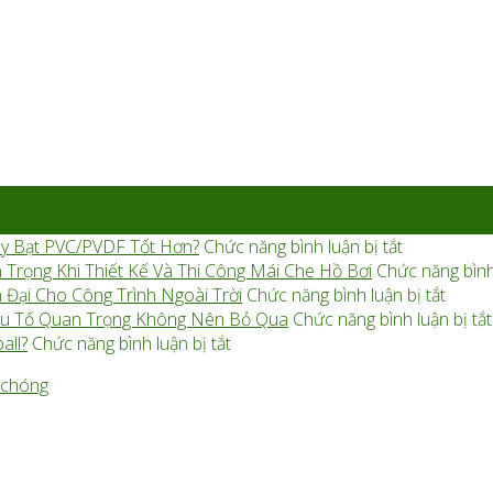
ở
y Bạt PVC/PVDF Tốt Hơn?
Chức năng bình luận bị tắt
So
 Trọng Khi Thiết Kế Và Thi Công Mái Che Hồ Bơi
Chức năng bình 
Sánh
ở
 Đại Cho Công Trình Ngoài Trời
Chức năng bình luận bị tắt
Mái
Mái
 Yếu Tố Quan Trọng Không Nên Bỏ Qua
Chức năng bình luận bị tắt
ở
Che
Màng
all?
Chức năng bình luận bị tắt
Nên
Hành
Căng
Dùng
Lang
Kiến
Bạt
Cánh
Trúc
HDPE
Buồm:
Là
Hay
Lưới
Gì?
PVDF
HDPE
Xu