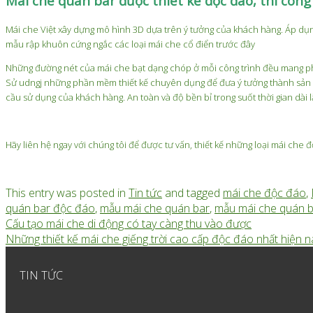
Mái che quán bar được thiết kế độc đáo, thi cô
Mái che Việt xây dựng mô hình 3D dựa trên ý tưởng của khách hàng. Áp dụ
mẫu rập khuôn cứng ngắc các loại mái che cổ điển trước đây
Những đường nét của mái che bạt dạng chóp ở mỗi công trình đều mang phong
Sử udngj những phần mềm thiết kế chuyên dụng để đưa ý tưởng thành sản ph
cầu sử dụng của khách hàng. An toàn và độ bền bỉ trong suốt thời gian dài l
Hãy liên hệ ngay với chúng tôi để được tư vấn, thiết kế những loại mái ch
This entry was posted in
Tin tức
and tagged
mái che độc đáo
,
quán bar độc đáo
,
mẫu mái che quán bar
,
mẫu mái che quán 
Cấu tạo mái che di động có tay càng thu vào được
Những thiết kế mái che giếng trời cao cấp độc đáo nhất hiện n
TIN TỨC