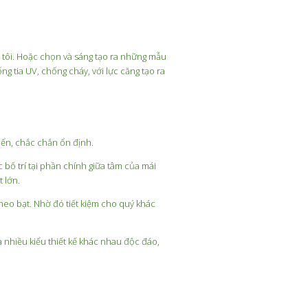
g
Lưu
Gì?
Ý
Tiêu
Gì?
Chí
Những
Quan
 tôi. Hoặc chọn và sáng tạo ra những mẫu
g tia UV, chống cháy, với lực căng tạo ra
Yếu
Trọng
Tố
Khi
Quan
Thiết
Trọng
Kế
Không
Và
iển, chắc chắn ổn định.
Nên
Thi
Bỏ
Công
bố trí tại phần chính giữa tâm của mái
Qua
Mái
 lớn.
Che
neo bạt. Nhờ đó tiết kiệm cho quý khác
Hồ
Bơi
a nhiều kiểu thiết kế khác nhau độc đáo,