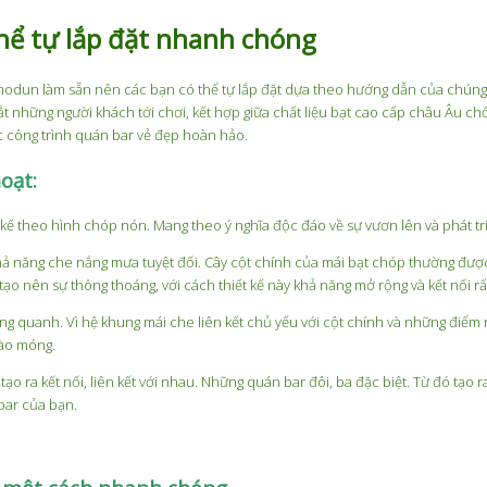
Cho
Hay
Hướn
hể tự lắp đặt nhanh chóng
Mái
Bạt
Thiết
Che
PVC/PVDF
Kế
Sân
Tốt
Hiện
modun làm sẵn nên các bạn có thể tự lắp đặt dựa theo hướng dẫn của chúng
t những người khách tới chơi, kết hợp giữa chất liệu bạt cao cấp châu Âu chốn
Pickleball?
Hơn?
Đại
 công trình quán bar vẻ đẹp hoàn hảo.
Cho
Công
oạt:
Trình
Ngoài
kế theo hình chóp nón. Mang theo ý nghĩa độc đáo về sự vươn lên và phát tr
Trời
ả năng che nắng mưa tuyệt đối. Cây cột chính của mái bạt chóp thường được 
o nên sự thông thoáng, với cách thiết kế này khả năng mở rộng và kết nối rất
g quanh. Vì hệ khung mái che liên kết chủ yếu với cột chính và những điểm 
đào móng.
o ra kết nối, liên kết với nhau. Những quán bar đôi, ba đặc biệt. Từ đó tạo r
bar của bạn.