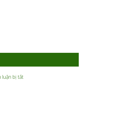
ở
luận bị tắt
Bạt
ở
Căng
Thi
Hồ
Công
Bơi
Mái
Cần
Che
Đáp
Sân
Ứng
Pickleball
Yêu
Cần
Cầu