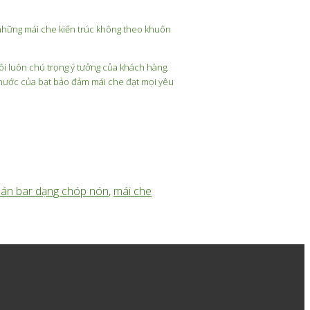
 những mái che kiến trúc không theo khuôn
ôi luôn chú trọng ý tưởng của khách hàng.
c nước của bạt bảo đảm mái che đạt mọi yêu
uán bar dạng chóp nón
,
mái che