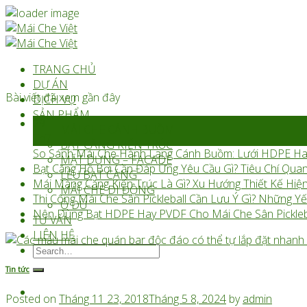
Skip
to
content
TRANG CHỦ
DỰ ÁN
Bài viết đã xem gần đây
DỊCH VỤ
SẢN PHẨM
29
MÁI CHE CÁNH BUỒM
Th7
BẠT CĂNG KIẾN TRÚC
So Sánh Mái Che Hành Lang Cánh Buồm: Lưới HDPE Ha
MẶT DỰNG – FACADE
Bạt Căng Hồ Bơi Cần Đáp Ứng Yêu Cầu Gì? Tiêu Chí Quan
LỀU BẠT CĂNG
Mái Màng Căng Kiến Trúc Là Gì? Xu Hướng Thiết Kế Hiện
MÁI CHE DI ĐỘNG
Thi Công Mái Che Sân Pickleball Cần Lưu Ý Gì? Những
Ô DÙ
Nên Dùng Bạt HDPE Hay PVDF Cho Mái Che Sân Pickleb
TƯ VẤN
LIÊN HỆ
Search
for:
Tin tức
Posted on
Tháng 11 23, 2018
Tháng 5 8, 2024
by
admin