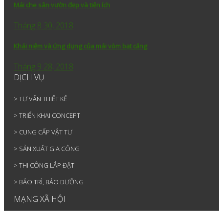
Mái che sân vườn đẹp và tiện ích
Tháng 8 30, 2018
Khái niệm và ứng dụng của mái vòm bạt căng
Tháng 9 28, 2018
DỊCH VỤ
> TƯ VẤN THIẾT KẾ
> TRIỂN KHAI CONCEPT
> CUNG CẤP VẬT TƯ
> SẢN XUẤT GIA CÔNG
> THI CÔNG LẮP ĐẶT
> BẢO TRÌ, BẢO DƯỠNG
MẠNG XÃ HỘI