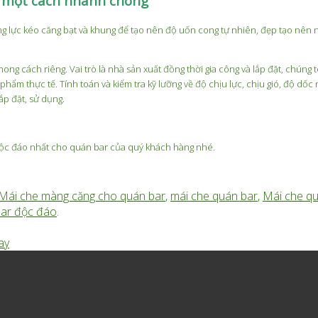
ng một cách nhanh chóng
ng lực kéo căng bạt và khung để tạo nên độ uốn cong tự nhiên, đẹp tạo nên
 cách riêng. Vai trò là nhà sản xuất đồng thời gia công và lắp đặt, chúng t
ẩm thực tế. Tính toán và kiểm tra kỹ lưỡng về độ chịu lực, chịu gió, độ dố
ắp đặt, sử dụng.
e độc đáo nhất cho quán bar của quý khách hàng nhé.
Mái che màng căng cho quán bar
,
mái che quán bar
,
Mái che q
bar độc đáo
.
ay