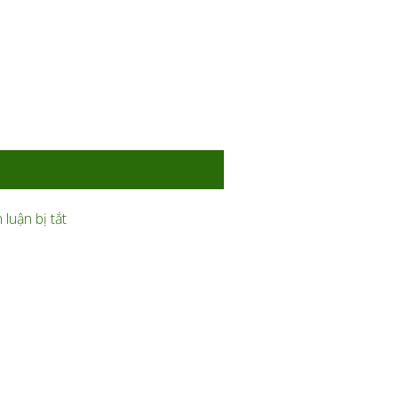
ở
luận bị tắt
Bạt
ở
Căng
Thi
Hồ
Công
Bơi
Mái
Cần
Che
Đáp
Sân
Ứng
Pickleball
Yêu
Cần
Cầu