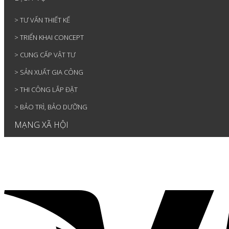
> TƯ VẤN THIẾT KẾ
> TRIỂN KHAI CONCEPT
> CUNG CẤP VẬT TƯ
> SẢN XUẤT GIA CÔNG
> THI CÔNG LẮP ĐẶT
> BẢO TRÌ, BẢO DƯỠNG
MẠNG XÃ HỘI