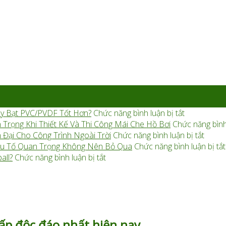
ở
y Bạt PVC/PVDF Tốt Hơn?
Chức năng bình luận bị tắt
So
 Trọng Khi Thiết Kế Và Thi Công Mái Che Hồ Bơi
Chức năng bình 
Sánh
ở
 Đại Cho Công Trình Ngoài Trời
Chức năng bình luận bị tắt
Mái
Mái
 Yếu Tố Quan Trọng Không Nên Bỏ Qua
Chức năng bình luận bị tắt
ở
Che
Màng
all?
Chức năng bình luận bị tắt
Nên
Hành
Căng
Dùng
Lang
Kiến
Bạt
Cánh
Trúc
HDPE
Buồm:
Là
Hay
Lưới
Gì?
cấp độc đáo nhất hiện nay
PVDF
HDPE
Xu