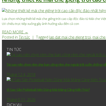
Lựa chọn những thiết kế mái che giếng trời cao cấp độc đáo từ Mái che Việ
UV chiếu trực tiếp xuống gây ảnh hưởng xấu đến cả con
READ MORE
→
Posted in
Tin tức
|
Tagged
lap dat mai che gieng troi
,
mai che 
TIN TỨC
Tại sao nên chọn rèm che ban công rèm che ngoài trời cuốn chống nắ
Tháng 12 4, 2018
Vì Sao Sân Pickleball Nên Dùng Mái Màng Căng Kiến Trúc?
Tháng 5 11, 2026
DỊCH VỤ