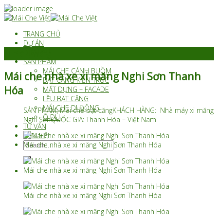
Skip
to
TRANG CHỦ
content
DỰ ÁN
Nhà máy
DỊCH VỤ
SẢN PHẨM
MÁI CHE CÁNH BUỒM
Mái che nhà xe xi măng Nghi Sơn Thanh
BẠT CĂNG KIẾN TRÚC
Hóa
MẶT DỰNG – FACADE
LỀU BẠT CĂNG
MÁI CHE DI ĐỘNG
SẢN PHẨM: Mái che bạt căngKHÁCH HÀNG: Nhà máy xi măng
Ô DÙ
Nghi SơnQUỐC GIA: Thanh Hóa – Việt Nam
TƯ VẤN
LIÊN HỆ
Search
Mái che nhà xe xi măng Nghi Sơn Thanh Hóa
for:
Mái che nhà xe xi măng Nghi Sơn Thanh Hóa
Mái che nhà xe xi măng Nghi Sơn Thanh Hóa