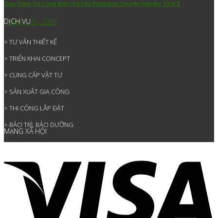
Quy Trình Thi Công Mái Che Sân Pickleball Chuyên Nghiệp Từ A-Z
DỊCH VỤ
Tháng 5 20, 2026
> TƯ VẤN THIẾT KẾ
> TRIỂN KHAI CONCEPT
> CUNG CẤP VẬT TƯ
> SẢN XUẤT GIA CÔNG
> THI CÔNG LẮP ĐẶT
> BẢO TRÌ, BẢO DƯỠNG
MẠNG XÃ HỘI