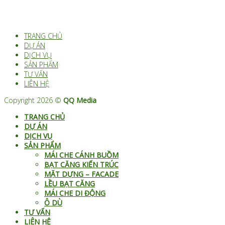
TRANG CHỦ
DỰ ÁN
DỊCH VỤ
SẢN PHẨM
TƯ VẤN
LIÊN HỆ
Copyright 2026 ©
QQ Media
TRANG CHỦ
DỰ ÁN
DỊCH VỤ
SẢN PHẨM
MÁI CHE CÁNH BUỒM
BẠT CĂNG KIẾN TRÚC
MẶT DỰNG – FACADE
LỀU BẠT CĂNG
MÁI CHE DI ĐỘNG
Ô DÙ
TƯ VẤN
LIÊN HỆ