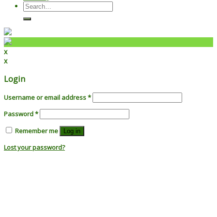
Search
for:
x
x
Login
Username or email address
*
Password
*
Remember me
Log in
Lost your password?